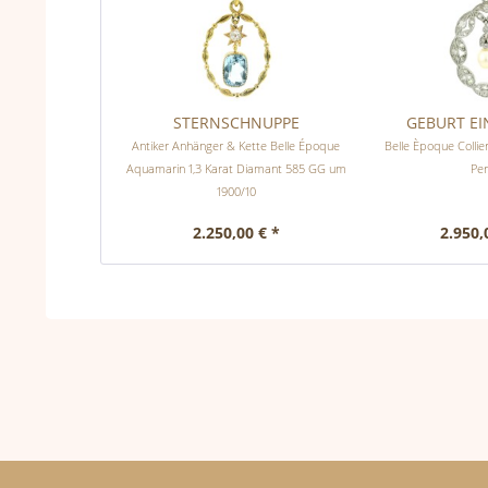
STERNSCHNUPPE
GEBURT EI
Antiker Anhänger & Kette Belle Époque
Belle Èpoque Collie
Aquamarin 1,3 Karat Diamant 585 GG um
Per
1900/10
2.250,00 € *
2.950,