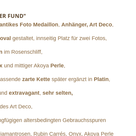
NER FUND"
antikes Foto Medaillon
,
Anhänger, Art Deco
,
oval
gestaltet, innseitig Platz für zwei Fotos,
n
im Rosenschliff,
x
und mittiger Akoya
Perle
,
passende
zarte
Kette
später ergänzt in
Platin
,
und
extravagant
,
sehr selten,
 des Art Deco,
ngfügigen altersbedingten Gebrauchsspuren
antrosen, Rubin Carrés, Onyx, Akoya Perle