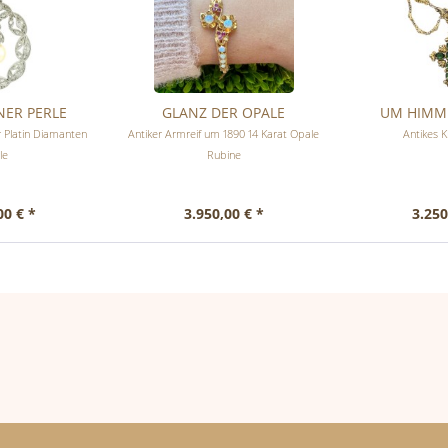
NER PERLE
GLANZ DER OPALE
UM HIMME
r Platin Diamanten
Antiker Armreif um 1890 14 Karat Opale
Antikes K
le
Rubine
00 € *
3.950,00 € *
3.250