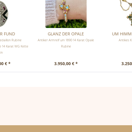
ER FUND
GLANZ DER OPALE
UM HIMME
edaillon Rubine
Antiker Armreif um 1890 14 Karat Opale
Antikes K
e 14 Karat WG Kette
Rubine
tin
00 € *
3.950,00 € *
3.250