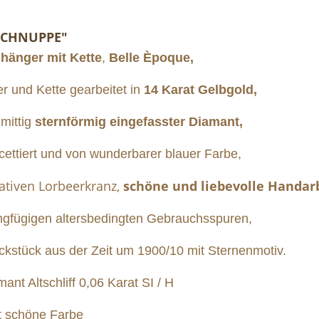
NSCHNUPPE"
nhänger mit Kette
,
Belle Èpoque,
 und Kette gearbeitet in
14 Karat Gelbgold,
 mittig
sternförmig eingefasster Diamant,
cettiert und von wunderbarer blauer Farbe,
ativen Lorbeerkranz,
schöne und liebevolle Handarb
ngfügigen altersbedingten Gebrauchsspuren,
kstück aus der Zeit um 1900/10 mit Sternenmotiv.
ant Altschliff 0,06 Karat SI / H
chöne Farbe