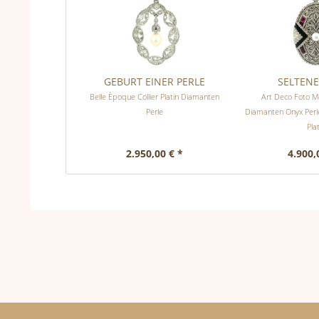
GEBURT EINER PERLE
SELTEN
Belle Èpoque Collier Platin Diamanten
Art Deco Foto M
Perle
Diamanten Onyx Perl
Pla
2.950,00 € *
4.900,