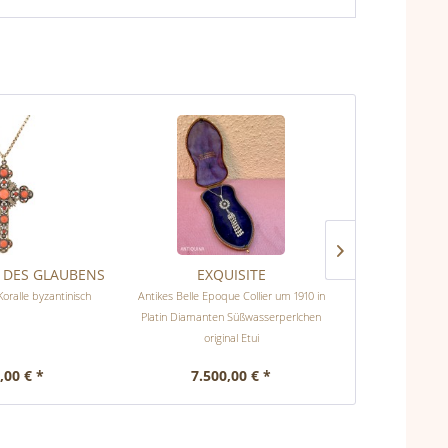
 DES GLAUBENS
EXQUISITE
IN VIN
oralle byzantinisch
Antikes Belle Epoque Collier um 1910 in
Antike Ohrringe u
Platin Diamanten Süßwasserperlchen
original Etui
,00 € *
7.500,00 € *
950