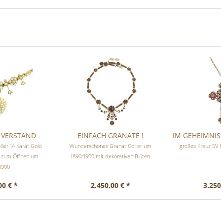
& VERSTAND
EINFACH GRANATE !
IM GEHEIMNIS
llier 14 Karat Gold
Wunderschönes Granat Collier um
großes Kreuz SV K
m zum Öffnen um
1890/1900 mit dekorativen Blüten
1900
00 € *
2.450,00 € *
3.250