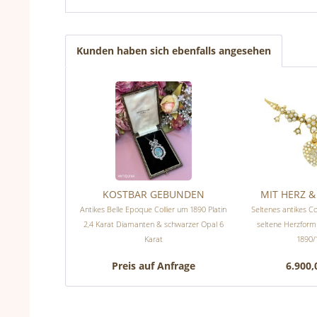
Kunden haben sich ebenfalls angesehen
KOSTBAR GEBUNDEN
MIT HERZ 
Antikes Belle Epoque Collier um 1890 Platin
Seltenes antikes Co
2,4 Karat Diamanten & schwarzer Opal 6
seltene Herzfor
Karat
1890/
Preis auf Anfrage
6.900,