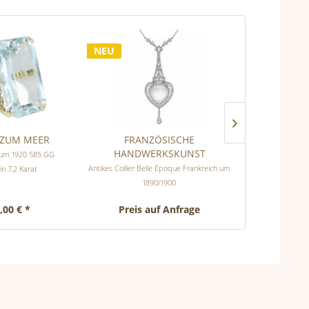
NEU
 ZUM MEER
FRANZÖSISCHE
HIGH
HANDWERKSKUNST
 um 1920 585 GG
Ikonisches anti
Antikes Collier Belle Epoque Frankreich um
n 7,2 Karat
Armband um 1920 
1890/1900
,00 € *
Preis auf Anfrage
Preis 