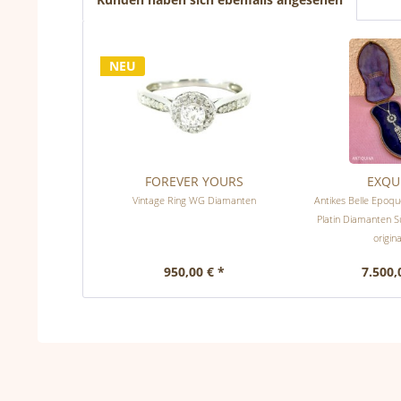
NEU
FOREVER YOURS
EXQU
Vintage Ring WG Diamanten
Antikes Belle Epoque
Platin Diamanten 
origina
950,00 € *
7.500,