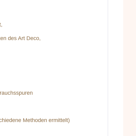
t,
nten des Art Deco,
brauchsspuren
iedene Methoden ermittelt)