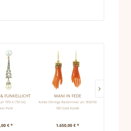
& FUNKELLICHT
MANI IN FEDE
KLEIN 
 um 1910 in 750 GG
Antike Ohrringe Biedermeier um 1830/40
Antiker Blüten 
ten Perle
585 Gold Koralle
1880/90 585 
,00 € *
1.650,00 € *
2.45