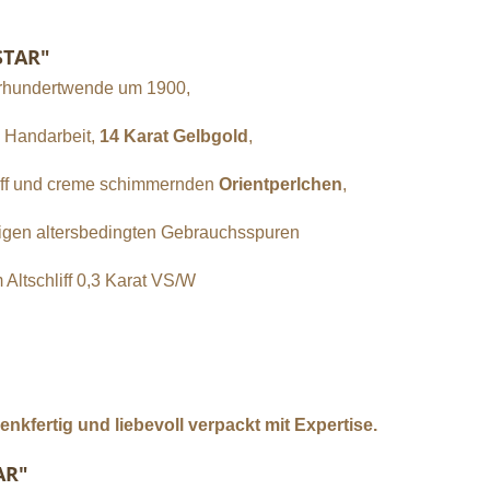
STAR"
hrhundertwende um 1900,
 Handarbeit,
14 Karat Gelbgold
,
liff und creme schimmernden
Orientperlchen
,
gigen altersbedingten Gebrauchsspuren
ltschliff 0,3 Karat VS/W
kfertig und liebevoll verpackt mit Expertise.
AR"