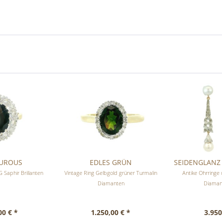
UROUS
EDLES GRÜN
SEIDENGLANZ 
 Saphir Brillanten
Vintage Ring Gelbgold grüner Turmalin
Antike Ohrringe
Diamanten
Diaman
00 € *
1.250,00 € *
3.950