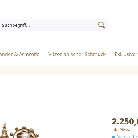
nder & Armreife
Viktorianischer Schmuck
Exklusive
2.250,
inkl. MwSt.
Versand ko