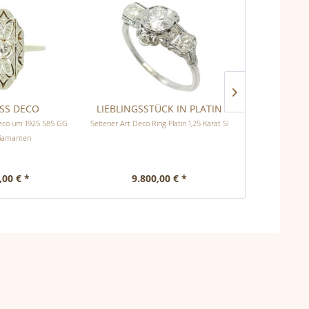
SS DECO
LIEBLINGSSTÜCK IN PLATIN
NA
Deco um 1925 585 GG
Seltener Art Deco Ring Platin 1,25 Karat SI
Antiker Schiffche
Diamanten
14 Karat Gelbg
,00 € *
9.800,00 € *
2.25