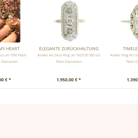
MY HEART
ELEGANTE ZURÜCKHALTUNG
TIMELE
eco um 1930 Platin
Antiker Art Deco Ring um 1925/30 585 GG
Antiker Ring Art 
at Diamanten
Platin Diamanten
Platin 
00 € *
1.950,00 € *
1.390