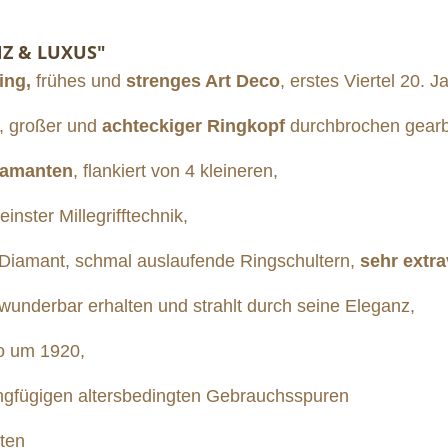
NZ & LUXUS"
ing,
frühes und
strenges Art Deco
, erstes Viertel 20. 
r, großer und
achteckiger Ringkopf
durchbrochen gearbe
iamanten
, flankiert von 4 kleineren,
nster Millegrifftechnik,
 Diamant, schmal auslaufende Ringschultern,
sehr extr
 wunderbar erhalten und strahlt durch seine Eleganz,
co um 1920,
ngfügigen altersbedingten Gebrauchsspuren
ten