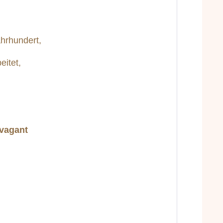
Jahrhundert,
itet,
avagant