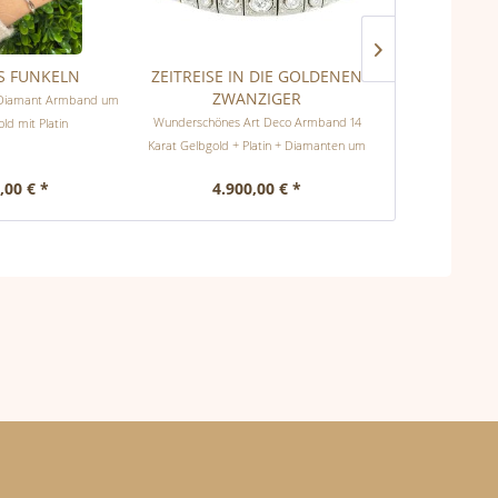
S FUNKELN
ZEITREISE IN DIE GOLDENEN
ERFRISCHE
ZWANZIGER
o Diamant Armband um
Art Deco Ohrrin
Wunderschönes Art Deco Armband 14
ld mit Platin
Jade 
Karat Gelbgold + Platin + Diamanten um
1925/30
,00 € *
4.900,00 € *
3.25