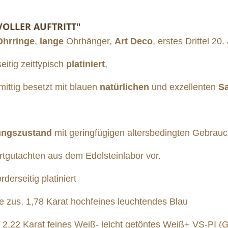
VOLLER AUFTRITT"
Ohrringe
,
lange
Ohrhänger,
Art Deco
, erstes Drittel 20
seitig zeittypisch
platiniert
,
 mittig besetzt mit blauen
natürlichen
und exzellenten
Sa
tungszustand
mit geringfügigen altersbedingten Gebrau
rtgutachten aus dem Edelsteinlabor vor.
rseitig platiniert
 1,78 Karat hochfeines leuchtendes Blau
arat feines Weiß- leicht getöntes Weiß+ VS-PI (G