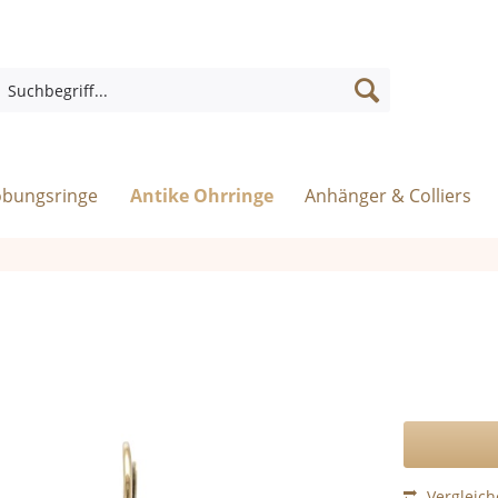
obungsringe
Antike Ohrringe
Anhänger & Colliers
Vergleic