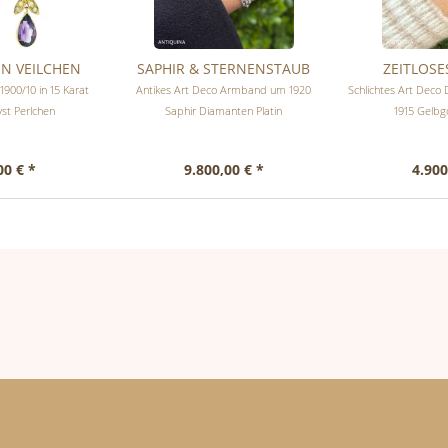
ON VEILCHEN
SAPHIR & STERNENSTAUB
ZEITLOSE
1900/10 in 15 Karat
Antikes Art Deco Armband um 1920
Schlichtes Art Dec
st Perlchen
Saphir Diamanten Platin
1915 Gelbgo
00 € *
9.800,00 € *
4.900