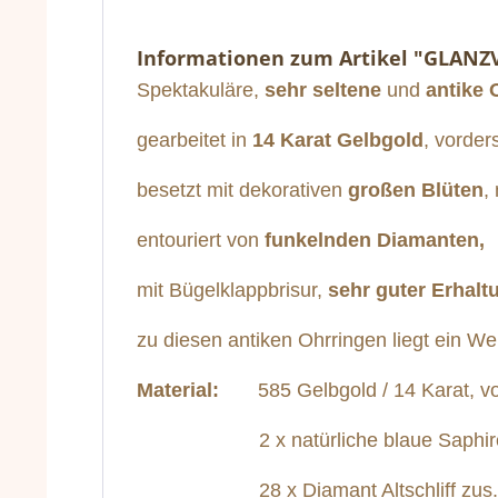
Informationen zum Artikel "GLANZ
Spektakuläre,
sehr seltene
und
antike 
gearbeitet in
14 Karat Gelbgold
, vorder
besetzt mit dekorativen
großen Blüten
,
entouriert von
funkelnden Diamanten,
mit Bügelklappbrisur,
sehr guter Erhal
zu diesen antiken Ohrringen liegt ein We
Material:
585 Gelbgold / 14 Karat, vorde
2 x natürliche blaue Saphire zus.
28 x Diamant Altschliff zus. 2,22 K