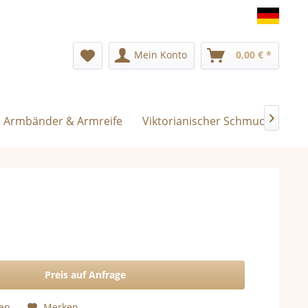
Deuts
Mein Konto
0,00 € *
Armbänder & Armreife
Viktorianischer Schmuck
Exk

Preis auf Anfrage
hen
Merken