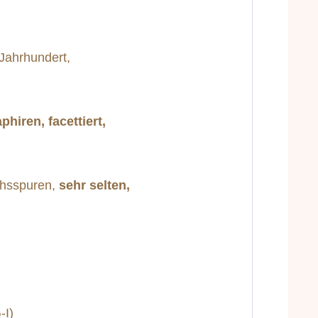
. Jahrhundert,
phiren, facettiert,
chsspuren,
sehr selten,
-I)