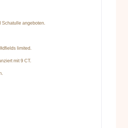
l Schatulle angeboten.
dfields limited.
ziert mit 9 CT.
n.