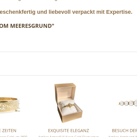
schenkfertig und liebevoll verpackt mit Expertise.
 VOM MEERESGRUND"
 ZEITEN
EXQUISITE ELEGANZ
BESUCH DE
Karat Gold um 1890
Antiker Armreif 14 Karat Gold Diamanten
Antikes Armband We