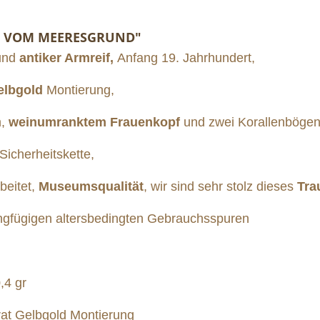
TZ VOM MEERESGRUND"
und
antiker Armreif,
Anfang 19. Jahrhundert,
Gelbgold
Montierung,
,
weinumranktem Frauenkopf
und zwei Korallenbögen 
Sicherheitskette,
beitet,
Museumsqualität
, wir sind sehr stolz dieses
Tra
ngfügigen altersbedingten Gebrauchsspuren
,4 gr
rat Gelbgold Montierung