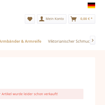
Deuts
Mein Konto
0,00 € *
Armbänder & Armreife
Viktorianischer Schmuck
Exk

r Artikel wurde leider schon verkauft!