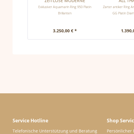
ZEITLOSE MODERNE
ALL TH
Exklusiver Aquamarin Ring 950 Platin
Zarter antiker Ring 
Brillanten
GG Platin Dia
3.250,00 € *
1.390,
Service Hotline
Shop Servi
Telefonische Unterstützung und Beratung
Persönlicher