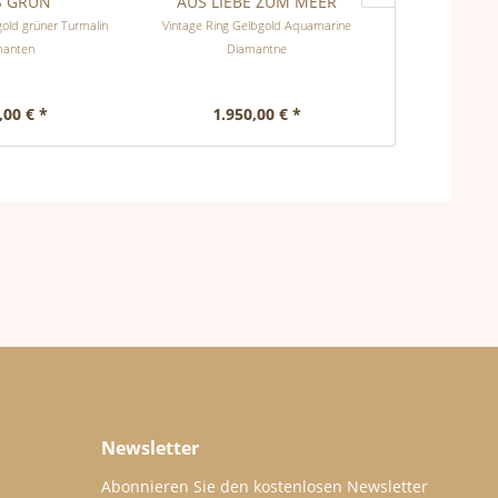
S GRÜN
AUS LIEBE ZUM MEER
AUF IN 
gold grüner Turmalin
Vintage Ring Gelbgold Aquamarine
Hochwertiger Vint
manten
Diamantne
Diaman
,00 € *
1.950,00 € *
3.25
Newsletter
Abonnieren Sie den kostenlosen Newsletter