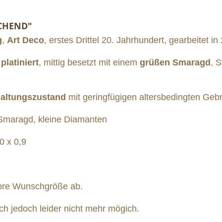
SCHEND"
g
,
Art Deco
, erstes Drittel 20. Jahrhundert, gearbeitet in
h
platiniert
, mittig besetzt mit einem
grüßen Smaragd
, S
haltungszustand
mit geringfügigen altersbedingten Geb
Smaragd, kleine Diamanten
0 x 0,9
 Ihre Wunschgröße ab.
 jedoch leider nicht mehr mögich.