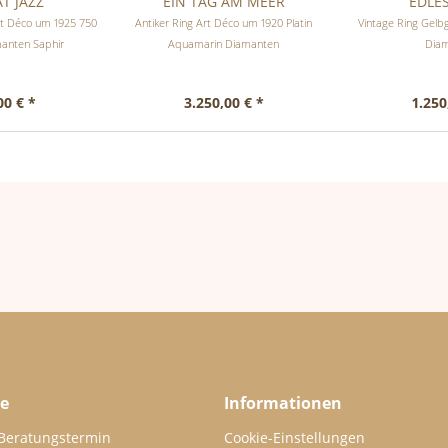
AT JAZZ
EIN TAG AM MEER
EDLE
Art Déco um 1925 750
Antiker Ring Art Déco um 1920 Platin
Vintage Ring Gelb
manten Saphir
Aquamarin Diamanten
Dia
00 € *
3.250,00 € *
1.250
ce
Informationen
 Beratungstermin
Cookie-Einstellungen