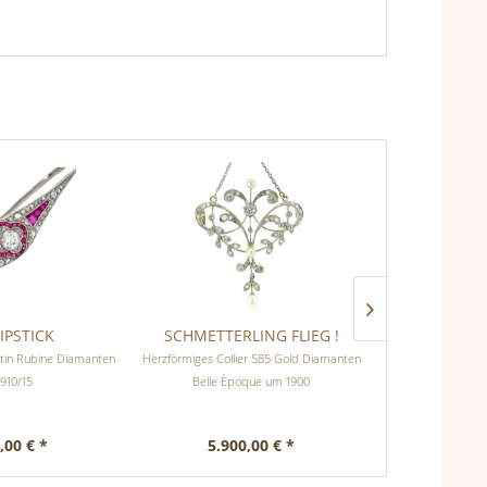
LIPSTICK
SCHMETTERLING FLIEG !
FABE
atin Rubine Diamanten
Herzförmiges Collier 585 Gold Diamanten
Art Deco Ar
910/15
Belle Èpoque um 1900
Naturper
,00 € *
5.900,00 € *
9.80