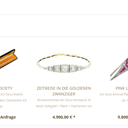
OCIETY
ZEITREISE IN DIE GOLDENEN
PINK 
ZWANZIGER
 Art Deco Riviére
Art Deco Armreif Pl
Wunderschönes Art Deco Armband 14
atin Diamanten 4,6
um 1
Karat Gelbgold + Platin + Diamanten um
at
1925/30
 Anfrage
4.900,00 € *
9.800