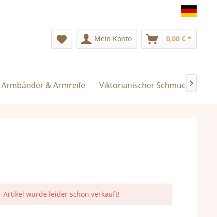
Deuts
Mein Konto
0,00 € *
Armbänder & Armreife
Viktorianischer Schmuck
Exk

r Artikel wurde leider schon verkauft!