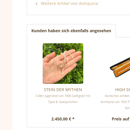
Weitere Artikel von Antiquina
Kunden haben sich ebenfalls angesehen
STEIN DER MYTHEN
HIGH S
Collier Jugendstil um 1900 Gelbgold mit
Ikonisches antikes
Opal & Saatperlchen
Armband um 1920 Pl
Kar
2.450,00 € *
Preis auf