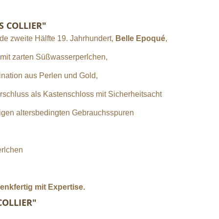
S COLLIER"
de zweite Hälfte 19. Jahrhundert,
Belle Epoqué
,
t mit zarten Süßwasserperlchen,
ination aus Perlen und Gold,
rschluss als Kastenschloss mit Sicherheitsacht
gigen altersbedingten Gebrauchsspuren
rlchen
kfertig mit Expertise.
COLLIER"