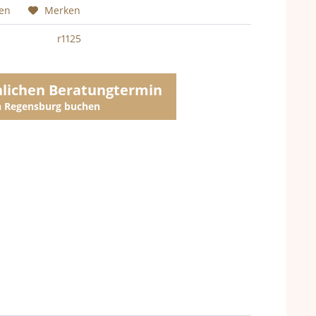
hen
Merken
r1125
nlichen Beratungtermin
in Regensburg buchen