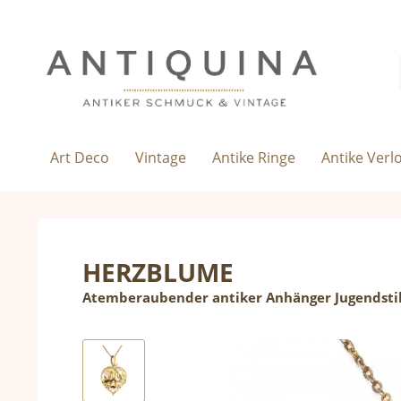
Art Deco
Vintage
Antike Ringe
Antike Verl
HERZBLUME
Atemberaubender antiker Anhänger Jugendsti