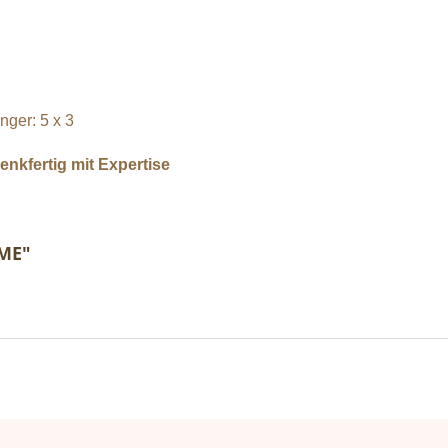
ger: 5 x 3
nkfertig mit Expertise
UME"