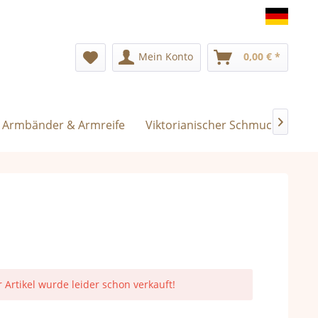
Deuts
Mein Konto
0,00 € *
Armbänder & Armreife
Viktorianischer Schmuck
Exk

r Artikel wurde leider schon verkauft!